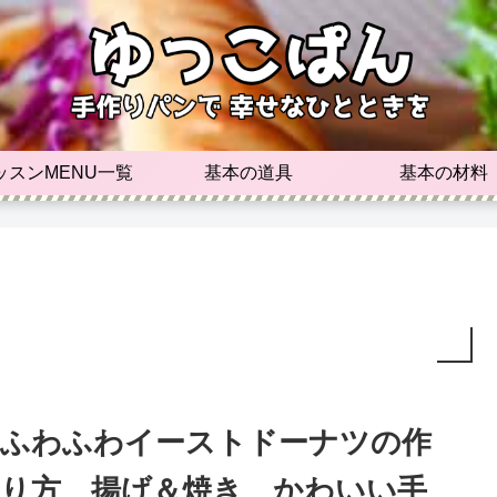
ッスンMENU一覧
基本の道具
基本の材料
ふわふわイーストドーナツの作
り方 揚げ＆焼き かわいい手