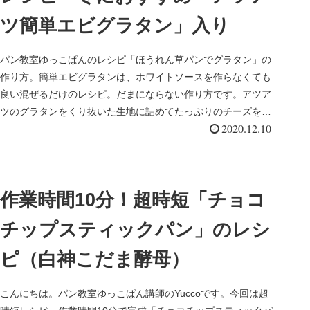
ツ簡単エビグラタン」入り
パン教室ゆっこぱんのレシピ「ほうれん草パンでグラタン」の
作り方。簡単エビグラタンは、ホワイトソースを作らなくても
良い混ぜるだけのレシピ。だまにならない作り方です。アツア
ツのグラタンをくり抜いた生地に詰めてたっぷりのチーズをの
2020.12.10
せて焼き上げたパングラタン、寒い日におすすめのメニューで
す。
作業時間10分！超時短「チョコ
チップスティックパン」のレシ
ピ（白神こだま酵母）
こんにちは。パン教室ゆっこぱん講師のYuccoです。今回は超