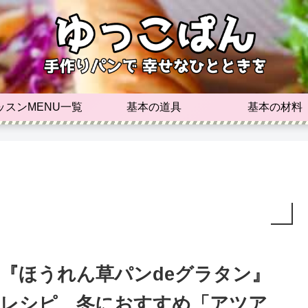
ッスンMENU一覧
基本の道具
基本の材料
『ほうれん草パンdeグラタン』
レシピ 冬におすすめ「アツア