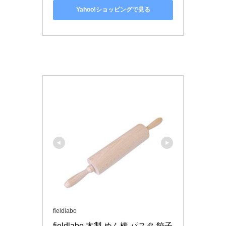
Yahoo!ショッピングで見る
fieldlabo
fieldlabo 木製 めん棒 パスタ 餃子 