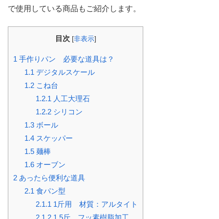
で使用している商品もご紹介します。
目次
[
非表示
]
1
手作りパン 必要な道具は？
1.1
デジタルスケール
1.2
こね台
1.2.1
人工大理石
1.2.2
シリコン
1.3
ボール
1.4
スケッパー
1.5
麺棒
1.6
オーブン
2
あったら便利な道具
2.1
食パン型
2.1.1
1斤用 材質：アルタイト
2.1.2
1.5斤 フッ素樹脂加工