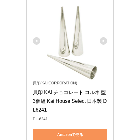
貝印(KAI CORPORATION)
貝印 KAI チョコレート コルネ 型 
3個組 Kai House Select 日本製 D
L6241
DL-6241
Amazonで見る