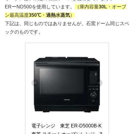
ERーND500を使用しています。
（庫内容量
30L
・オーブ
ン最高温度
350℃
・
過熱水蒸気
）
下記は、同じものではありませんが、石窯ドーム同じスペ
ックのものです。
電子レンジ　東芝 ER-D5000B-K 