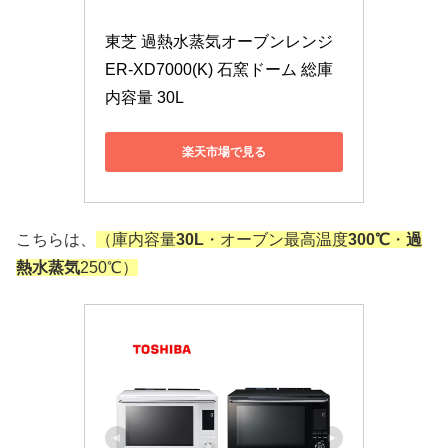
東芝 過熱水蒸気オーブンレンジ 
ER-XD7000(K) 石窯ドーム 総庫
内容量 30L
楽天市場で見る
こちらは、
（庫内容量
30L
・オーブン最高温度
300℃
・
過
熱水蒸気
250℃）