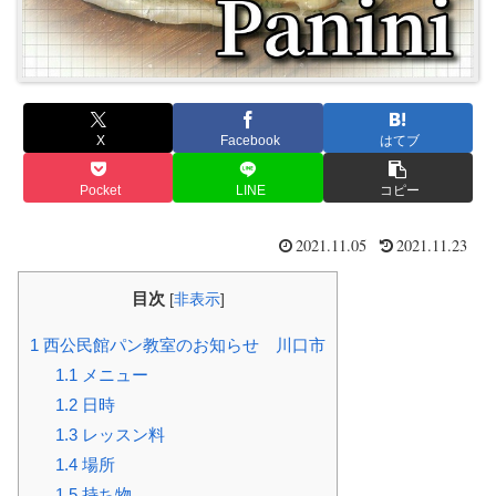
X
Facebook
はてブ
Pocket
LINE
コピー
2021.11.05
2021.11.23
目次
[
非表示
]
1
西公民館パン教室のお知らせ 川口市
1.1
メニュー
1.2
日時
1.3
レッスン料
1.4
場所
1.5
持ち物