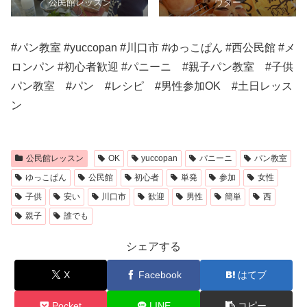
公民館レッスン
ウダー
#パン教室 #yuccopan #川口市 #ゆっこぱん #西公民館 #メ
ロンパン #初心者歓迎 #パニーニ #親子パン教室 #子供
パン教室 #パン #レシピ #男性参加OK #土日レッス
ン
公民館レッスン
OK
yuccopan
パニーニ
パン教室
ゆっこぱん
公民館
初心者
単発
参加
女性
子供
安い
川口市
歓迎
男性
簡単
西
親子
誰でも
シェアする
X
Facebook
はてブ
Pocket
LINE
コピー