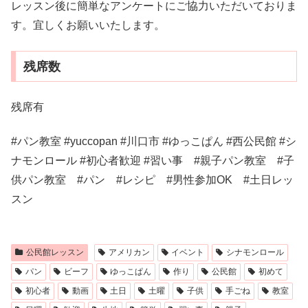
レッスン後に簡単なアンケートにご協力いただいておりま
す。宜しくお願いいたします。
残席数
残席有
#パン教室 #yuccopan #川口市 #ゆっこぱん #西公民館 #シ
ナモンロール #初心者歓迎 #習い事 #親子パン教室 #子
供パン教室 #パン #レシピ #男性参加OK #土日レッ
スン
公民館レッスン
アメリカン
イベント
シナモンロール
パン
ビーフ
ゆっこぱん
作り
公民館
初めて
初心者
動画
土日
土曜
子供
手ごね
教室