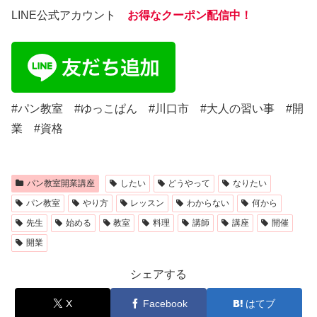
LINE公式アカウント
お得なクーポン配信中！
#パン教室 #ゆっこぱん #川口市 #大人の習い事 #開
業 #資格
パン教室開業講座
したい
どうやって
なりたい
パン教室
やり方
レッスン
わからない
何から
先生
始める
教室
料理
講師
講座
開催
開業
シェアする
X
Facebook
はてブ