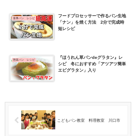
フードプロセッサーで作るパン生地
食事パン レシピ
「ナン」を焼く方法 2分で完成時
短レシピ
『ほうれん草パンdeグラタン』レ
惣菜パン レシピ
シピ 冬におすすめ「アツアツ簡単
エビグラタン」入り
こどもパン教室 料理教室 川口市