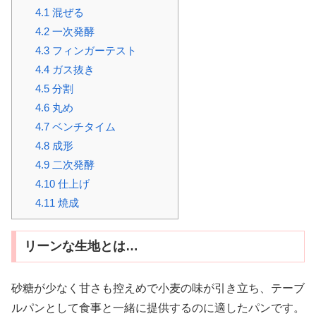
4.1
混ぜる
4.2
一次発酵
4.3
フィンガーテスト
4.4
ガス抜き
4.5
分割
4.6
丸め
4.7
ベンチタイム
4.8
成形
4.9
二次発酵
4.10
仕上げ
4.11
焼成
リーンな生地とは…
砂糖が少なく甘さも控えめで小麦の味が引き立ち、テーブ
ルパンとして食事と一緒に提供するのに適したパンです。