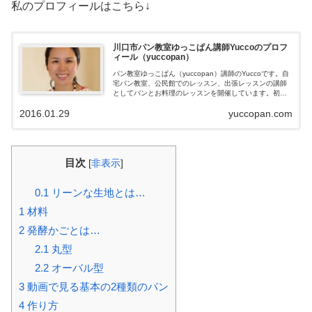
私のプロフィールはこちら↓
川口市パン教室ゆっこぱん講師Yuccoのプロフ
ィール（yuccopan）
パン教室ゆっこぱん（yuccopan）講師のYuccoです。自
宅パン教室、公民館でのレッスン、出張レッスンの講師
としてパンとお料理のレッスンを開催しています。初め
ての方も、作ってみたけど上手くいかない方も、もっと
2016.01.29
yuccopan.com
上手に作れるようになりたい！という方も是非お問い合
わせください。
目次
[
非表示
]
0.1
リーンな生地とは…
1
材料
2
発酵かごとは…
2.1
丸型
2.2
オーバル型
3
動画で見る基本の2種類のパン
4
作り方