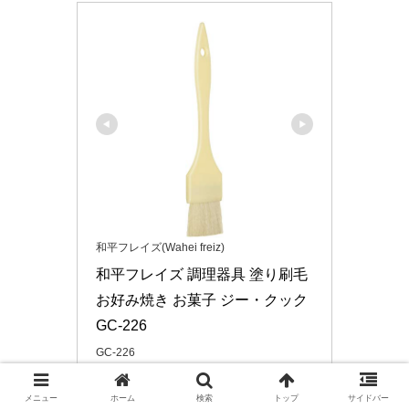
和平フレイズ(Wahei freiz)
和平フレイズ 調理器具 塗り刷毛 
お好み焼き お菓子 ジー・クック 
GC-226
GC-226
Amazonで見る
メニュー
ホーム
検索
トップ
サイドバー