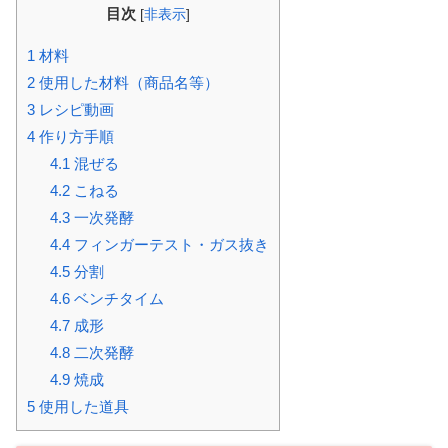
目次
[
非表示
]
1
材料
2
使用した材料（商品名等）
3
レシピ動画
4
作り方手順
4.1
混ぜる
4.2
こねる
4.3
一次発酵
4.4
フィンガーテスト・ガス抜き
4.5
分割
4.6
ベンチタイム
4.7
成形
4.8
二次発酵
4.9
焼成
5
使用した道具