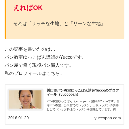
えればOK
それは「リッチな生地」と「リーンな生地」
この記事を書いたのは…
パン教室ゆっこぱん講師のYuccoです。
パン屋で働く現役パン職人です。
私のプロフィールはこちら↓
川口市パン教室ゆっこぱん講師Yuccoのプロフ
ィール（yuccopan）
パン教室ゆっこぱん（yuccopan）講師のYuccoです。自
宅パン教室、公民館でのレッスン、出張レッスンの講師
としてパンとお料理のレッスンを開催しています。初め
ての方も、作ってみたけど上手くいかない方も、もっと
2016.01.29
yuccopan.com
上手に作れるようになりたい！という方も是非お問い合
わせください。