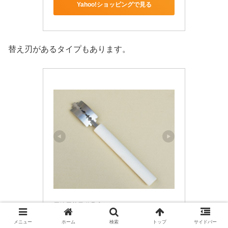
Yahoo!ショッピングで見る
替え刃があるタイプもあります。
馬嶋屋菓子道具店
クープナイフ　替刃式
メニュー
ホーム
検索
トップ
サイドバー