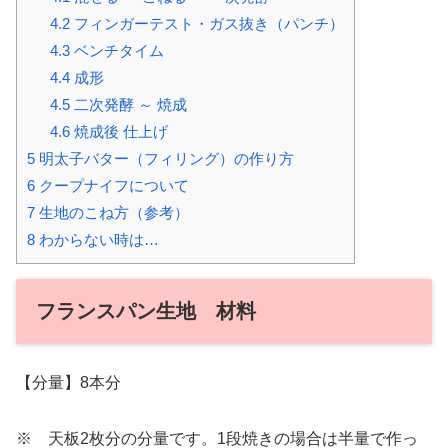
4.2
フィンガーテスト・ガス抜き（パンチ）
4.3
ベンチタイム
4.4
成形
4.5
二次発酵 ～ 焼成
4.6
焼成後 仕上げ
5
明太子バター（フィリング）の作り方
6
クープナイフについて
7
生地のこね方（参考）
8
わからない時は…
フランスパン生地 材料
【分量】8本分
※ 天板2枚分の分量です。1段焼きの場合は半量で作っ