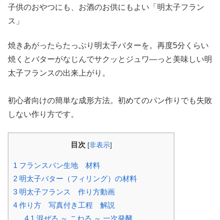
子供のおやつにも、お酒のお供にもよい「明太子フラン
ス」
焼きあがったらたっぷり明太子バターを。再度5分くらい
焼くとバターがなじんでサクッとジュワ―っと美味しい明
太子フランスの出来上がり。
初心者向けの簡単な成形方法。初めてのパン作りでも失敗
しない作り方です。
目次
[
非表示
]
1
フランスパン生地 材料
2
明太子バター（フィリング）の材料
3
明太子フランス 作り方動画
4
作り方 写真付き工程 解説
4.1
混ぜる ～ こねる ～ 一次発酵